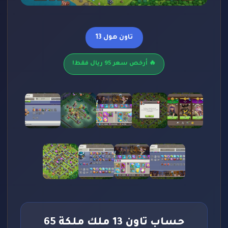
تاون هول 13
🔥 أرخص سعر 95 ريال فقط!
حساب تاون 13 ملك ملكة 65