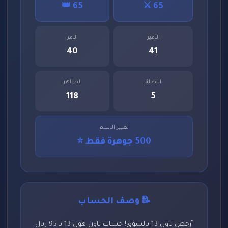
65 👑
65 ⚔️
الأمير
الآمر
40
41
البطلة
الجواهر
118
5
تغيير الاسم
500 جوهرة فقط ⭐
📝 وصف الحساب
أرخص تاون 13 بالسوق! حساب تاون هول 13 بـ 95 ريال