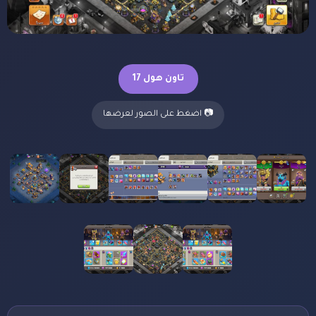
تاون هول 17
📷 اضغط على الصور لعرضها