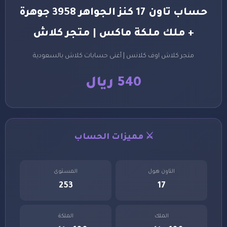
حساب تاون 17 كنز الجواهر 3958 جوهرة
+ ملك ملكة ماكس | متجر كلاش
متجر كلاش اوف كلانس | أغنى حسابات كلاش بالسعودية
540 ريال
⚔️ مميزات الحساب
التاون هول
المستوى
253
17
الملك
الملكة