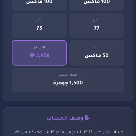
100 ماكس
100 ماكس
الأمير
الآمر
75
77
البطلة
الجواهر
50 ماكس
3,958 💎
تغيير الاسم
1,500 جوهرة
📝 وصف الحساب
حساب تاون هول 17 كنز للبيع من متجر كلاش اوف كلانس! أكبر